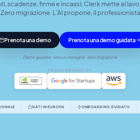
, scadenze, firme e incassi; Clerk mette al lavor
. Zero migrazione. L’AI propone, il professionis
Prenota una demo
Prenota una demo guidata
Demo guidata · nessun impegno · zero migrazione
PROUD MEMBER OF
TIONALE
DATI IN EUROPA
ONBOARDING GUIDATO