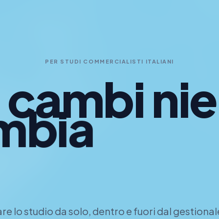
PER STUDI COMMERCIALISTI ITALIANI
 cambi nie
ambia
gli in
le
fir
are lo studio da solo, dentro e fuori dal gestiona