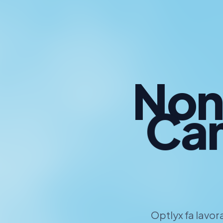
Non
C
Optlyx fa lavor