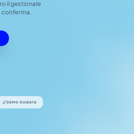
o il gestionale
ta conferma.
DEMO GUIDATA