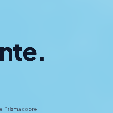
nte.
cassi.
me.
le: Prisma copre