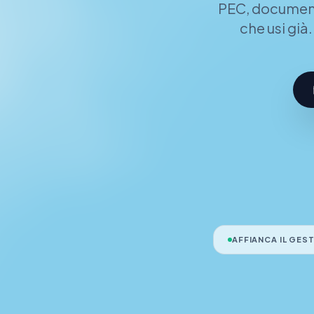
PEC, documenti
che usi già
AFFIANCA IL GES